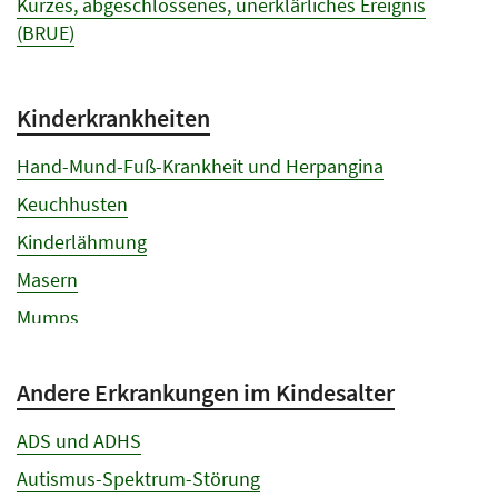
Kurzes, abgeschlossenes, unerklärliches Ereignis
(BRUE)
Plötzlicher Kindstod
Spucken und was dahinter stecken kann
Kinderkrankheiten
Warum schreien Babys?
Hand-Mund-Fuß-Krankheit und Herpangina
Keuchhusten
Kinderlähmung
Masern
Mumps
Pseudokrupp
Andere Erkrankungen im Kindesalter
Ringelröteln
Röteln
ADS und ADHS
Scharlach
Autismus-Spektrum-Störung