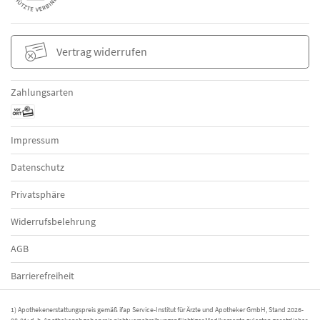
Schulprobleme, Lese-Rechtschreib-Schwäche,
Rechenstörung
Übergewicht und Adipositas bei Kindern
Vertrag widerrufen
Vorhautverengung
Zahlungsarten
Windelausschlag
Impressum
Datenschutz
Privatsphäre
Widerrufsbelehrung
AGB
Barrierefreiheit
1) Apothekenerstattungspreis gemäß ifap Service-Institut für Ärzte und Apotheker GmbH, Stand 2026-