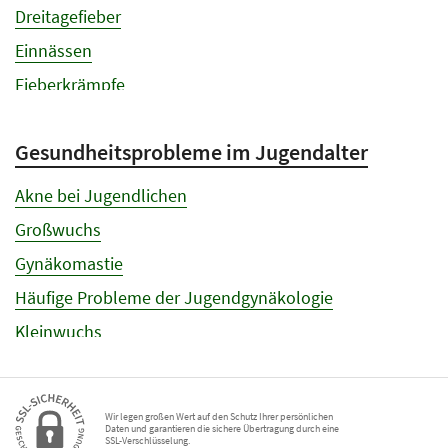
Windpocken
Dreitagefieber
Einnässen
Fieberkrämpfe
Gedeihstörungen
Gesundheitsprobleme im Jugendalter
Hautausschläge und Hautpflege bei Babys
Impetigo
Akne bei Jugendlichen
Infektionsneigung bei Kindern
Großwuchs
Kopfläuse
Gynäkomastie
Magenpförtnerenge
Häufige Probleme der Jugendgynäkologie
Nabelkolik
Kleinwuchs
Rachitis
Pubertätsverzögerung und verfrühte Pubertät
Refluxkrankheit bei Babys
Wir legen großen Wert auf den Schutz Ihrer persönlichen
Schiefhals
Daten und garantieren die sichere Übertragung durch eine
SSL-Verschlüsselung.